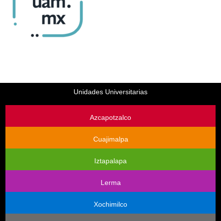
Unidades Universitarias
Azcapotzalco
Cuajimalpa
Iztapalapa
Lerma
Xochimilco